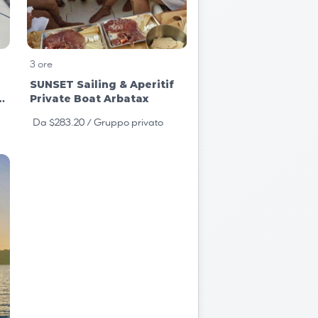
3 ore
SUNSET Sailing & Aperitif
Private Boat Arbatax
Da $283.20
/ Gruppo privato