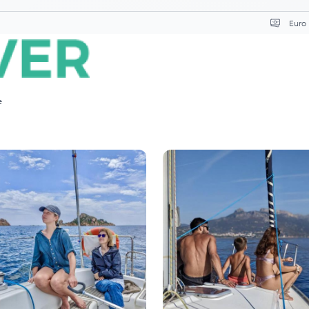
Sele
e