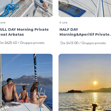
 ore
4 ore
ULL DAY Morning Private
HALF DAY
oat Arbatax
Morning&Aperitif Private
Boat Arbatax
Da $625.40
/ Gruppo privato
Da $413.00 / Gruppo privato