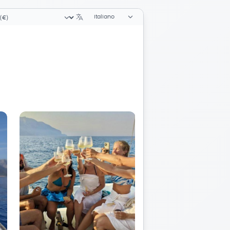
Selettore di lingua
zionatore valuta