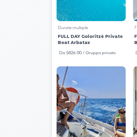
Durate multiple
7
FULL DAY Goloritzè Private
F
Boat Arbatax
B
Da $826.00
/ Gruppo privato